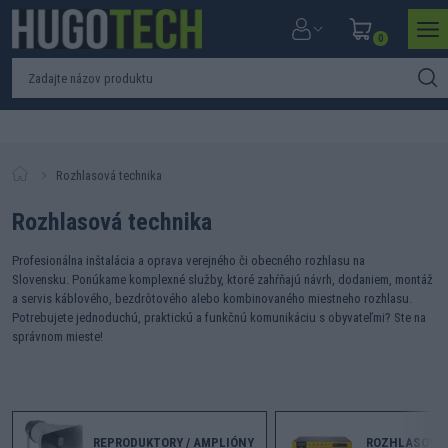
0
Rozhlasová technika
Rozhlasová technika
Profesionálna inštalácia a oprava verejného či obecného rozhlasu na
Slovensku.
Ponúkame komplexné služby, ktoré zahŕňajú návrh, dodaniem, montáž
a servis káblového, bezdrôtového alebo kombinovaného miestneho rozhlasu.
Potrebujete jednoduchú, praktickú a funkčnú komunikáciu s obyvateľmi? Ste na
správnom mieste!
REPRODUKTORY / AMPLIÓNY
ROZHLASOVÉ