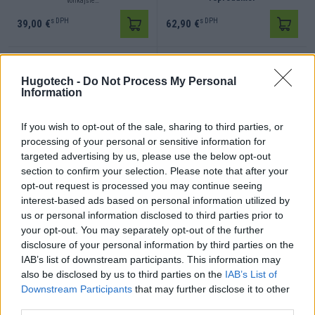
vonkajšie…
s DPH
s DPH
39,00 €
62,90 €
Hugotech -
Do Not Process My Personal
Information
If you wish to opt-out of the sale, sharing to third parties, or
processing of your personal or sensitive information for
targeted advertising by us, please use the below opt-out
PAA2406 BS ACOUSTIC
Glemm 250-4 je vysoko kvalitný
Rozhlasová…
4…
section to confirm your selection. Please note that after your
opt-out request is processed you may continue seeing
s DPH
s DPH
359,00 €
769,00 €
interest-based ads based on personal information utilized by
us or personal information disclosed to third parties prior to
your opt-out. You may separately opt-out of the further
disclosure of your personal information by third parties on the
IAB’s list of downstream participants. This information may
also be disclosed by us to third parties on the
IAB’s List of
Downstream Participants
that may further disclose it to other
third parties.