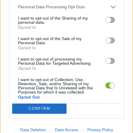
Personal Data Processing Opt Outs
CLIMATE HORN
Monacor IT-35
s DPH
s DPH
116,40 €
89,90 €
I want to opt-out of the Sharing of my
personal data.
Opted In
ZĽAVA 6%
I want to opt-out of the Sale of my
Personal Data.
Opted In
I want to opt-out of processing my
Personal Data for Targeted Advertising.
Opted In
IT-40 tlakový reproduktor s…
MMP300 BS acoustic riadiaca…
I want to opt-out of Collection, Use,
Retention, Sale, and/or Sharing of my
159,00 €
s DPH
129,00 €
Personal Data that Is Unrelated with the
s DPH
149,00 €
Purposes for which it was collected.
Opted Out
CONFIRM
Data Deletion
Data Access
Privacy Policy