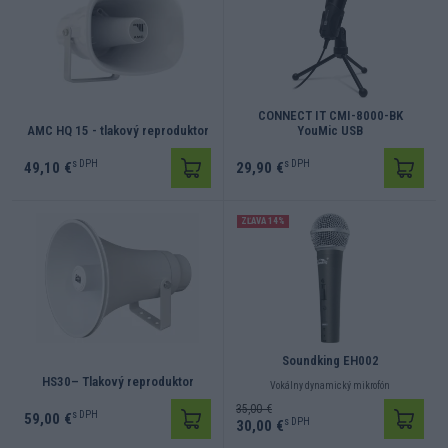
CONNECT IT CMI-8000-BK
AMC HQ 15 - tlakový reproduktor
YouMic USB
s DPH
s DPH
49,10 €
29,90 €
ZĽAVA 14%
Soundking EH002
HS30– Tlakový reproduktor
Vokálny dynamický mikrofón
35,00 €
s DPH
59,00 €
s DPH
30,00 €