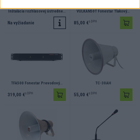
Inštalácia rozhlasovej ústredne…
VULKAN50T Fonestar Tlakový…
s DPH
Na vyžiadanie
85,00 €
TFA500 Fonestar Prevodový…
TC-30AH
s DPH
s DPH
319,00 €
55,00 €