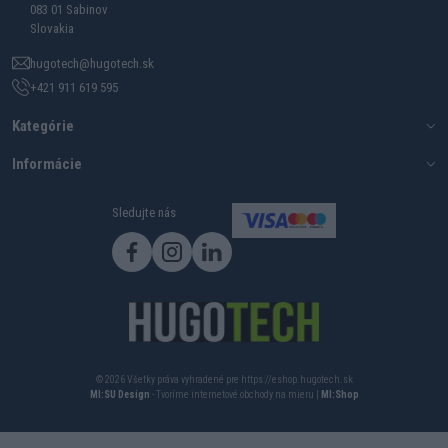
083 01 Sabinov
Slovakia
hugotech@hugotech.sk
+421 911 619 595
Kategórie
Informácie
Sledujte nás
© 2026 Všetky práva vyhradené pre https://eshop.hugotech.sk
MI:SU Design
- Tvoríme internetové obchody na mieru |
MI:Shop