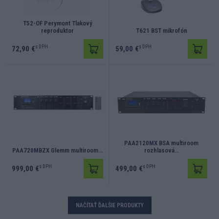
T52-OF Perymont Tlakový
reproduktor
T621 BST mikrofón
s DPH
s DPH
72,90 €
59,00 €
PAA2120MX BSA multiroom
PAA720MBZX Glemm multiroom…
rozhlasová…
s DPH
s DPH
999,00 €
499,00 €
NAČÍTAŤ ĎALŠIE PRODUKTY