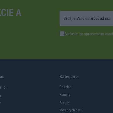
CIE A
Súhlasím so spracovaním osob
nás
Kategórie
. o.
Rozhlas
Kamery
5
v
Alarmy
Merač rýchlosti