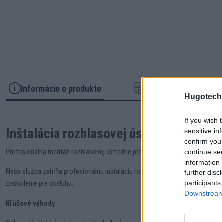
Informácie o produkte
Parametre
Hugotech
If you wish 
Inštalácia rozhlasovej ústredne
sensitive in
confirm you
Profesionálna montáž rozhlasovej ústredne pre obce, mestá a podniky. Za
continue se
information 
Naša služba zahŕňa profesionálnu inštaláciu rozhlasovej ústredne
Hugo
. P
further disc
zaškolenie pre obsluhu.
participants
Downstream 
Kľúčové výhody: