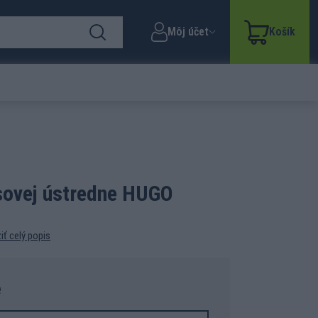
Môj účet
Košík
asovej ústredne HUGO
iť celý popis
e