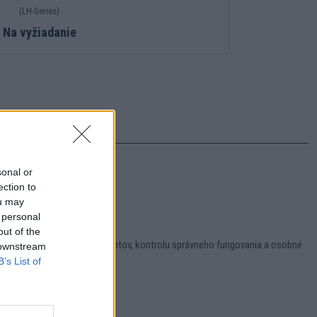
(LH-Series)
Na vyžiadanie
sonal or
ection to
ou may
movú prevádzku.
 personal
out of the
šetkých potrebných komponentov, kontrolu správneho fungovania a osobné
 downstream
B’s List of