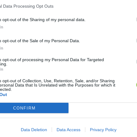
l Data Processing Opt Outs
o opt-out of the Sharing of my personal data.
In
o opt-out of the Sale of my Personal Data.
In
 Postaráme sa výhradne o montáž a fyzické zapojenie na mieste.
to opt-out of processing my Personal Data for Targeted
ing.
In
o opt-out of Collection, Use, Retention, Sale, and/or Sharing
ersonal Data that Is Unrelated with the Purposes for which it
lected.
Out
CONFIRM
ním rozhlasovej ústredne
Hugo
na našom e-shope:
Hugo – Informačný systém
Data Deletion
Data Access
Privacy Policy