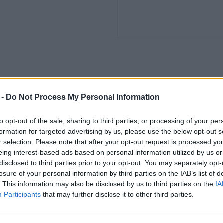
 -
Do Not Process My Personal Information
to opt-out of the sale, sharing to third parties, or processing of your per
formation for targeted advertising by us, please use the below opt-out s
r selection. Please note that after your opt-out request is processed y
bezpečíme kompletné pripojenie a správne nastavenie systému pre bezproblé
eing interest-based ads based on personal information utilized by us or
disclosed to third parties prior to your opt-out. You may separately opt-
o zakúpení ústredne sa postaráme o odbornú montáž, čo zahŕňa pripojenie v
losure of your personal information by third parties on the IAB’s list of
. This information may also be disclosed by us to third parties on the
IA
Participants
that may further disclose it to other third parties.