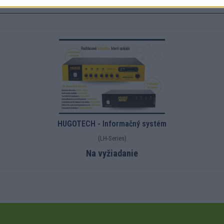
HUGOTECH - Informačný systém
(LH-Series)
Na vyžiadanie