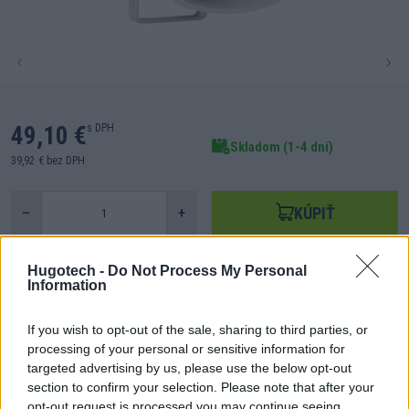
49,10 €
s DPH
Skladom (1-4 dní)
39,92 € bez DPH
KÚPIŤ
–
+
Hugotech -
Do Not Process My Personal
Information
Doprava zdarma
Nakúpte nad
800,00 €
a máte
DOPRAVU ZDARMA
!
If you wish to opt-out of the sale, sharing to third parties, or
processing of your personal or sensitive information for
Poradíme Vám?
targeted advertising by us, please use the below opt-out
Kontaktujte nás na obchod@hugotech.sk
section to confirm your selection. Please note that after your
opt-out request is processed you may continue seeing