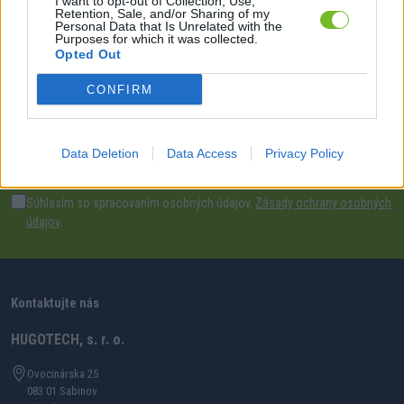
I want to opt-out of Collection, Use,
Farba
biela - papyrus (RAL 9018)
Retention, Sale, and/or Sharing of my
Personal Data that Is Unrelated with the
Purposes for which it was collected.
Opted Out
Dostávajte špeciálne akcie a novinky, ktoré pre
CONFIRM
vás pripravujeme!
Data Deletion
Data Access
Privacy Policy
PRIHLÁSIŤ SA
Súhlasím so spracovaním osobných údajov.
Zásady ochrany osobných
údajov
.
Kontaktujte nás
HUGOTECH, s. r. o.
Ovocinárska 25
083 01 Sabinov