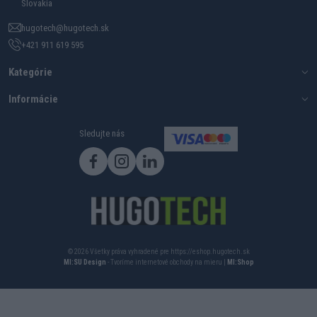
Slovakia
hugotech@hugotech.sk
+421 911 619 595
Kategórie
Informácie
Sledujte nás
© 2026 Všetky práva vyhradené pre https://eshop.hugotech.sk
MI:SU Design
- Tvoríme internetové obchody na mieru |
MI:Shop