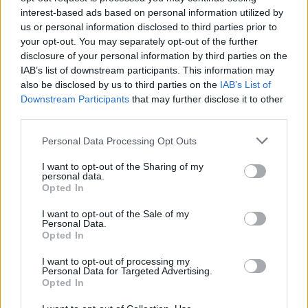
interest-based ads based on personal information utilized by
Informácie o produkte
Parametre
us or personal information disclosed to third parties prior to
your opt-out. You may separately opt-out of the further
disclosure of your personal information by third parties on the
Tlakový reproduktor 15 W/100 V, 400 Hz – 5 kHz, 222x162x232 mm, farba biely
IAB’s list of downstream participants. This information may
papyrus, odolný voči vlhkosti, plastový, do exteriéru.
also be disclosed by us to third parties on the
IAB’s List of
Downstream Participants
that may further disclose it to other
third parties.
Technické parametre
Personal Data Processing Opt Outs
Typ
jednopásmový tlakový
I want to opt-out of the Sharing of my
Výkon
15 W
personal data.
Odbočky transformátora
15/ 7,5 W
Opted In
SPL 1 W/1 m
105 dB
Max. SPL 1m (815 Hz)
117 dB
I want to opt-out of the Sale of my
Personal Data.
Frekvenčná odozva
400 Hz - 5 kHz
Opted In
Vyžarovací uhol (1000Hz)
140° (horizontálne), 90° (vertikálne)
Stupeň ochrany
IP 66
I want to opt-out of processing my
Personal Data for Targeted Advertising.
Rozmery
222 x 162 x 232 mm
Opted In
Hmotnosť
1,4 kg
Materiál
ABS plast, oceľový držiak