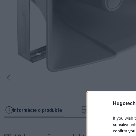
Hugotech
Informácie o produkte
Parametre
If you wish 
sensitive in
confirm you