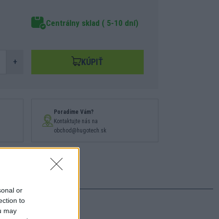
Centrálny sklad ( 5-10 dní)
KÚPIŤ
+
Poradíme Vám?
Kontaktujte nás na
obchod@hugotech.sk
sonal or
ection to
ou may