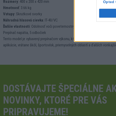
Rozmery
: 400 x 200 x 420 mm
Opted 
Hmotnosť
: 3.66 kg
Vstupy
: Skrutkové svorky
Náhradná hlasová cievka
: IT-40/VC
Ďalšie vlastnosti
: Odolnosť voči poveternostným vplyvom
Prepínač napätia, 5 odbočiek
Tento model je vybavený prepínačom výkonu, ktorý umožňuje jednoduché na
aplikácie, vrátane škôl, športovísk, priemyselných oblastí a ďalších vonkaj
DOSTÁVAJTE ŠPECIÁLNE AK
NOVINKY, KTORÉ PRE VÁS
PRIPRAVUJEME!