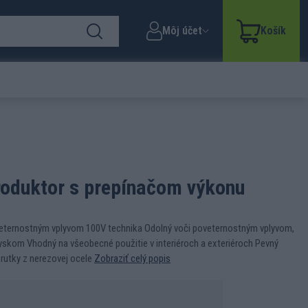
Môj účet
Košík
produktor s prepínačom výkonu
oveternostným vplyvom 100V technika Odolný voči poveternostným vplyvom,
yskom Vhodný na všeobecné použitie v interiéroch a exteriéroch Pevný
rutky z nerezovej ocele
Zobraziť celý popis