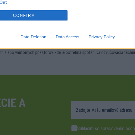
Out
CONFIRM
Data Deletion
Data Access
Privacy Policy
stavenie výkonu podľa potrieb inštalácie. Jeho robustná konštrukcia a odol
ších alebo vnútorných priestorov, kde je potrebná spoľahlivá ozvučovacia techni
CIE A
Súhlasím so spracovaním osob