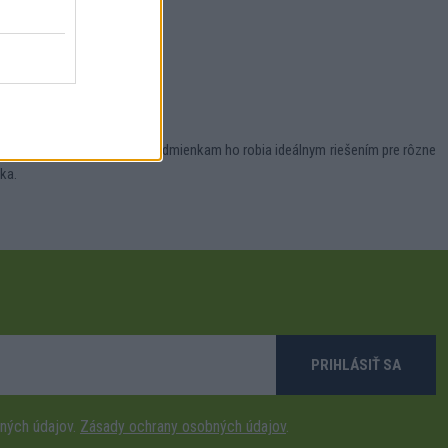
nosť voči poveternostným podmienkam ho robia ideálnym riešením pre rôzne
ka.
PRIHLÁSIŤ SA
ných údajov.
Zásady ochrany osobných údajov
.