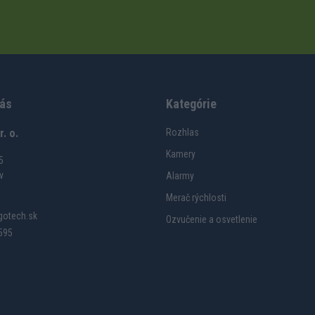
nás
Kategórie
. o.
Rozhlas
Kamery
5
v
Alarmy
Merač rýchlosti
otech.sk
Ozvučenie a osvetlenie
595