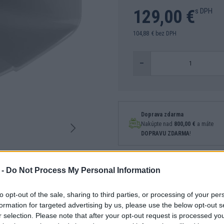
129,00 €
s DPH
104,88 € bez DPH
–
Doprava zdarma
Nakúpte nad
800,00 €
a máte
DOPRAVU ZDARMA
!
 -
Do Not Process My Personal Information
Súbory na stiahnutie
(2)
to opt-out of the sale, sharing to third parties, or processing of your per
formation for targeted advertising by us, please use the below opt-out s
r selection. Please note that after your opt-out request is processed y