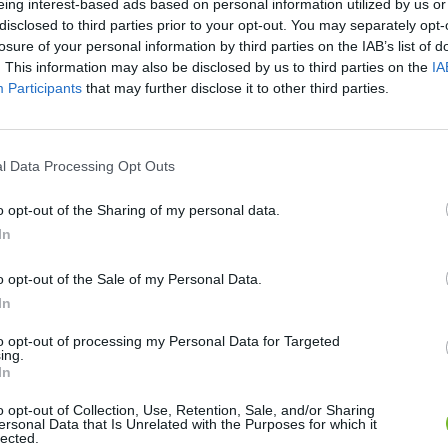
eing interest-based ads based on personal information utilized by us or
disclosed to third parties prior to your opt-out. You may separately opt-
žitie. Tento reproduktor je testovaný na odolnosť
IP66
, čo znamená, že je
odo
losure of your personal information by third parties on the IAB’s list of
. This information may also be disclosed by us to third parties on the
IA
Participants
that may further disclose it to other third parties.
l Data Processing Opt Outs
o opt-out of the Sharing of my personal data.
In
o opt-out of the Sale of my Personal Data.
In
to opt-out of processing my Personal Data for Targeted
ing.
In
o opt-out of Collection, Use, Retention, Sale, and/or Sharing
ersonal Data that Is Unrelated with the Purposes for which it
lected.