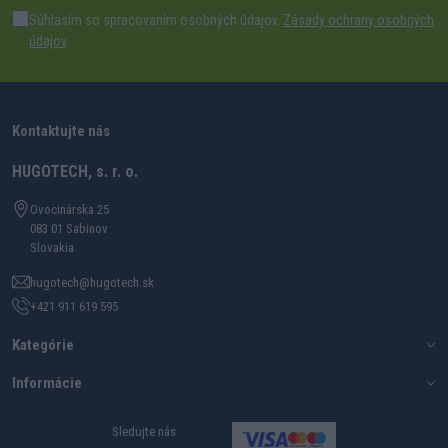
Súhlasím so spracovaním osobných údajov.
Zásady ochrany osobných
údajov
.
Kontaktujte nás
HUGOTECH, s. r. o.
Ovocinárska 25
083 01 Sabinov
Slovakia
hugotech@hugotech.sk
+421 911 619 595
Kategórie
Informácie
Sledujte nás