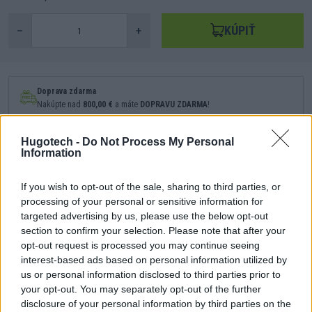
KÚPIŤ
–
+
Doprava zdarma
Nakúpte nad
800,00 €
a máte
DOPRAVU ZDARMA
!
Hugotech -
Do Not Process My Personal
Poradíme Vám?
Information
Kontaktujte nás na obchod@hugotech.sk
If you wish to opt-out of the sale, sharing to third parties, or
Odporúčané produkty
processing of your personal or sensitive information for
targeted advertising by us, please use the below opt-out
section to confirm your selection. Please note that after your
opt-out request is processed you may continue seeing
interest-based ads based on personal information utilized by
us or personal information disclosed to third parties prior to
your opt-out. You may separately opt-out of the further
disclosure of your personal information by third parties on the