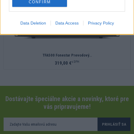
CONFIRM
Data Deletion
Data Access
Privacy Policy
TFA500 Fonestar Prevodový…
s DPH
319,00 €
Dostávajte špeciálne akcie a novinky, ktoré pre
vás pripravujeme!
PRIHLÁSIŤ SA