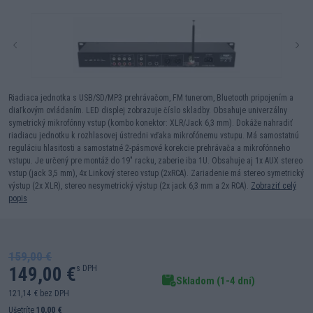
Riadiaca jednotka s USB/SD/MP3 prehrávačom, FM tunerom, Bluetooth pripojením a
diaľkovým ovládaním. LED displej zobrazuje číslo skladby. Obsahuje univerzálny
symetrický mikrofónny vstup (kombo konektor: XLR/Jack 6,3 mm). Dokáže nahradiť
riadiacu jednotku k rozhlasovej ústredni vďaka mikrofónemu vstupu. Má samostatnú
reguláciu hlasitosti a samostatné 2-pásmové korekcie prehrávača a mikrofónneho
vstupu. Je určený pre montáž do 19" racku, zaberie iba 1U. Obsahuje aj 1x AUX stereo
vstup (jack 3,5 mm), 4x Linkový stereo vstup (2xRCA). Zariadenie má stereo symetrický
výstup (2x XLR), stereo nesymetrický výstup (2x jack 6,3 mm a 2x RCA).
Zobraziť celý
popis
159,00 €
149,00 €
s DPH
Skladom (1-4 dní)
121,14 € bez DPH
Ušetríte
10,00 €