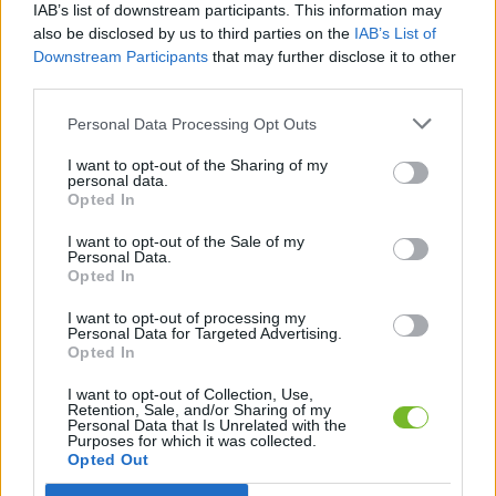
IAB’s list of downstream participants. This information may
also be disclosed by us to third parties on the
IAB’s List of
TFA500 Fonestar Prevodový…
Downstream Participants
that may further disclose it to other
s DPH
319,00 €
third parties.
Personal Data Processing Opt Outs
I want to opt-out of the Sharing of my
Informácie o produkte
Parametre
personal data.
Opted In
I want to opt-out of the Sale of my
Riadiaca jednotka s USB/SD/MP3 prehrávačom, FM tunerom, Bluetooth pripojením a
Personal Data.
diaľkovým ovládaním. LED displej zobrazuje číslo skladby. Obsahuje univerzálny
Opted In
symetrický mikrofónny vstup (kombo konektor: XLR/Jack 6,3 mm). Dokáže nahradiť
riadiacu jednotku k rozhlasovej ústredni vďaka mikrofónemu vstupu. Má samostatnú
I want to opt-out of processing my
reguláciu hlasitosti a samostatné 2-pásmové korekcie prehrávača a mikrofónneho
Personal Data for Targeted Advertising.
Opted In
vstupu. Je určený pre montáž do 19" racku, zaberie iba 1U. Obsahuje aj 1x AUX stereo
vstup (jack 3,5 mm), 4x Linkový stereo vstup (2xRCA). Zariadenie má stereo symetrický
I want to opt-out of Collection, Use,
výstup (2x XLR), stereo nesymetrický výstup (2x jack 6,3 mm a 2x RCA).
Retention, Sale, and/or Sharing of my
Personal Data that Is Unrelated with the
Purposes for which it was collected.
Môže sa vám hodiť
Opted Out