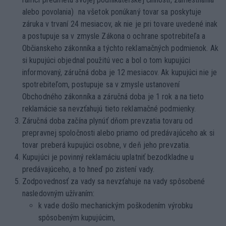
alebo povolania) na všetok ponúkaný tovar sa poskytuje
záruka v trvaní 24 mesiacov, ak nie je pri tovare uvedené inak
a postupuje sa v zmysle Zákona o ochrane spotrebiteľa a
Občianskeho zákonníka a týchto reklamačných podmienok. Ak
si kupujúci objednal použitú vec a bol o tom kupujúci
informovaný, záručná doba je 12 mesiacov. Ak kupujúci nie je
spotrebiteľom, postupuje sa v zmysle ustanovení
Obchodného zákonníka a záručná doba je 1 rok a na tieto
reklamácie sa nevzťahujú tieto reklamačné podmienky.
Záručná doba začína plynúť dňom prevzatia tovaru od
prepravnej spoločnosti alebo priamo od predávajúceho ak si
tovar preberá kupujúci osobne, v deň jeho prevzatia.
Kupujúci je povinný reklamáciu uplatniť bezodkladne u
predávajúceho, a to hneď po zistení vady.
Zodpovednosť za vady sa nevzťahuje na vady spôsobené
nasledovným užívaním:
k vade došlo mechanickým poškodením výrobku
spôsobeným kupujúcim,