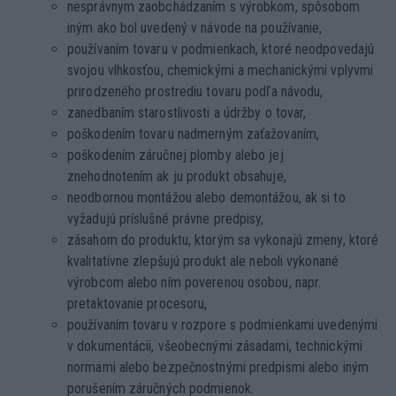
nesprávnym zaobchádzaním s výrobkom, spôsobom
iným ako bol uvedený v návode na používanie,
používaním tovaru v podmienkach, ktoré neodpovedajú
svojou vlhkosťou, chemickými a mechanickými vplyvmi
prirodzeného prostrediu tovaru podľa návodu,
zanedbaním starostlivosti a údržby o tovar,
poškodením tovaru nadmerným zaťažovaním,
poškodením záručnej plomby alebo jej
znehodnotením ak ju produkt obsahuje,
neodbornou montážou alebo demontážou, ak si to
vyžadujú príslušné právne predpisy,
zásahom do produktu, ktorým sa vykonajú zmeny, ktoré
kvalitatívne zlepšujú produkt ale neboli vykonané
výrobcom alebo ním poverenou osobou, napr.
pretaktovanie procesoru,
používaním tovaru v rozpore s podmienkami uvedenými
v dokumentácii, všeobecnými zásadami, technickými
normami alebo bezpečnostnými predpismi alebo iným
porušením záručných podmienok.