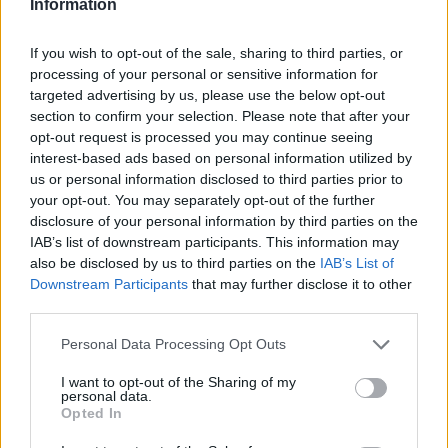
Information
e-mailu).
Predávajúci potvrdí prijatie reklamácie a vydá kupujúcemu
If you wish to opt-out of the sale, sharing to third parties, or
potvrdenie o uplatnení reklamácie tovaru vo vhodnej forme.
processing of your personal or sensitive information for
Za deň uplatnenia reklamácie sa považuje deň jej doručenia
targeted advertising by us, please use the below opt-out
section to confirm your selection. Please note that after your
predávajúcemu, najneskôr však momentom, kedy predávajúci
opt-out request is processed you may continue seeing
znemožní alebo zabráni prevzatiu predmetu reklamácie. Ak
interest-based ads based on personal information utilized by
nie je možné potvrdenie doručiť ihneď, musí sa doručiť bez
us or personal information disclosed to third parties prior to
zbytočného odkladu, najneskôr však spolu s dokladom o
your opt-out. You may separately opt-out of the further
vybavení reklamácie. Potvrdenie o vybavení reklamácie bude
disclosure of your personal information by third parties on the
zaslané písomne.
IAB’s list of downstream participants. This information may
Predávajúci je povinný určiť spôsob vybavenia reklamácie
also be disclosed by us to third parties on the
IAB’s List of
Downstream Participants
that may further disclose it to other
ihneď, v zložitých prípadoch do 3 dní odo dňa uplatnenia
third parties.
reklamácie. V odôvodnených prípadoch, najmä ak sa vyžaduje
zložité technické zhodnotenie tovaru najneskôr do 30 dni odo
Personal Data Processing Opt Outs
dňa uplatnenia reklamácie. Po určení spôsobu vybavenia
reklamácie vybaví reklamáciu predávajúci ihneď, v
I want to opt-out of the Sharing of my
personal data.
odôvodnených prípadoch možno reklamáciu vybaviť aj neskôr.
Opted In
Vybavenie reklamácie však nesmie byť dlhšie ako 30 dní odo