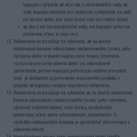
kupujúci v prípade ak síce ide o odstrániteľné vady, ak
však kupujúci nemôže pre opätovné vyskytnutie sa vady
po oprave alebo pre väčší počet vád vec riadne užívať,
ak ide o iné neodstrániteľné vady, má kupujúci právo na
primeranú zľavu z ceny veci.
Reklamácia sa považuje za vybavenú, ak sa skončí
reklamačné konanie odovzdaním reklamovaného tovaru, jeho
výmenou alebo vrátením kúpnej ceny tovaru, písomnou
výzvou na prevzatie plnenia alebo jej odôvodnené
zamietnutie, pričom kupujúci potvrdzuje osobné prevzatie
resp. je dokladom aj potvrdenie prepravného podniku v
prípade ak kupujúci osobne nepreberá reklamáciu..
Reklamácia sa považuje za vybavenú ak sa skončí reklamačné
konania odovzdaním reklamovaného tovaru (jeho výmenou,
opravou) vrátením kúpnej ceny tovaru, poskytnutím
primeranej zľavy alebo odôvodneným zamietnutím. O
výsledku reklamačného konania je spotrebiteľ informovaný v
zákonnej lehote.
Nepoškodenie tovaru, resp. neporušenosť obalu (podľa