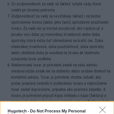
Zo zodpovednosti za vady sú taktiež vyňaté vady, ktoré
vznikli pri živelnej pohrome.
Zodpovednosť za vady sa nevzťahuje taktiež i na bežné
opotrebenie tovaru (alebo jeho časti) spôsobené používaním
tovaru. Za vadu nie je možné považovať, ako vyplýva už z
povahy veci doba jej minimálnej trvanlivosti alebo doba
spotreby, ktorá môže byť obmedzená na kratší čas. Doba
minimálnej trvanlivosti, doba použiteľnosti, doba spotreby
alebo obdobná doba je uvedená na tovare ak takémuto
označeniu tovar podlieha.
Reklamovaný tovar je potrebné zaslať na našu adresu
uvedenú nižšie avšak nie na dobierku alebo osobne doniesť na
kontaktnú adresu. Tovar je potrebné vhodne zabaliť, aby
počas prepravy nedošlo k poškodeniu tovaru a odporúčame
tovar zaslať doporučene, prípadne ako poistenú zásielku. K
tovaru je potrebné pripojiť kópiu dokladu o kúpe (faktúru) a
popis vady alebo odporúčame priložiť vyplnený
Reklamačný
formulár
spolu s dokladom o kúpe. Reklamáciu odporúčame
Hugotech -
Do Not Process My Personal
zaslať výhradne písomne (poštou) alebo osobne (nie formou