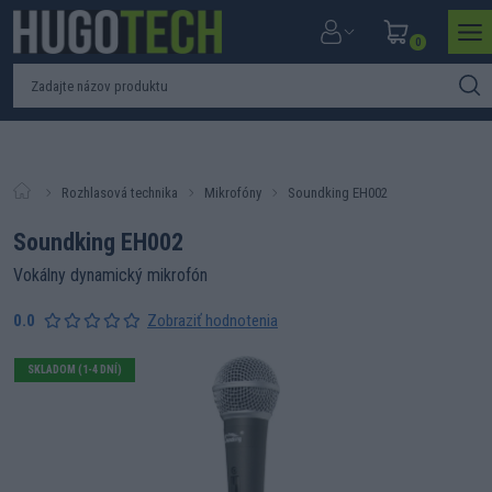
0
Rozhlasová technika
Mikrofóny
Soundking EH002
Soundking EH002
Vokálny dynamický mikrofón
0.0
Zobraziť hodnotenia
SKLADOM (1-4 DNÍ)