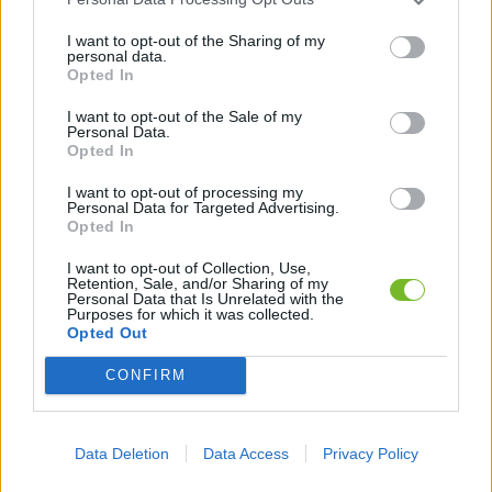
S frekvenčným rozsahom 50 Hz – 16 kHz a dôrazom na stredové pásmo (2 – 5 kHz),
I want to opt-out of the Sharing of my
ktoré najviac ovplyvňuje zrozumiteľnosť reči, zabezpečuje výborný prenos hlasu – či
personal data.
už ide o muža alebo ženu. Okrem hlásení je vhodný aj pre kultúrne podujatia, verejné
Opted In
vystúpenia či spev.
I want to opt-out of the Sale of my
Vhodný pre:
Personal Data.
Opted In
Hlásenia do verejného rozhlasu (mestá, obce, školy, kultúrne domy)
I want to opt-out of processing my
Kultúrne a spoločenské podujatia
Personal Data for Targeted Advertising.
Opted In
Základné štúdiové nahrávky a vokálny spev
I want to opt-out of Collection, Use,
Technické parametre:
Retention, Sale, and/or Sharing of my
Personal Data that Is Unrelated with the
Purposes for which it was collected.
Typ: Dynamický (Moving Coil)
Opted Out
Smerová charakteristika: Kardioidná (uni-directional)
CONFIRM
Frekvenčný rozsah: 50 Hz – 16 kHz
Citlivosť: -50 dB ± 3 dB (0 dB = 1 V/Pa @ 1 kHz)
Data Deletion
Data Access
Privacy Policy
Výstupná impedancia: 600 Ω ± 30 %