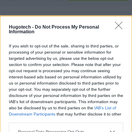
Doprava zdarma
Nakúpte nad
800,00 €
a máte
DOPRAVU ZDARMA
!
Hugotech -
Do Not Process My Personal
Information
Poradíme Vám?
If you wish to opt-out of the sale, sharing to third parties, or
Kontaktujte nás na obchod@hugotech.sk
processing of your personal or sensitive information for
targeted advertising by us, please use the below opt-out
section to confirm your selection. Please note that after your
Informácie o produkte
Parametre
opt-out request is processed you may continue seeing
interest-based ads based on personal information utilized by
us or personal information disclosed to third parties prior to
Soundking EH 002 – Dynamický mikrofón
your opt-out. You may separately opt-out of the further
disclosure of your personal information by third parties on the
Spoľahlivý a kvalitný mikrofón pre hlásenia aj spev.
IAB’s list of downstream participants. This information may
also be disclosed by us to third parties on the
IAB’s List of
Soundking EH 002 je robustný dynamický mikrofón s kardioidnou smerovou
Downstream Participants
that may further disclose it to other
charakteristikou, vďaka ktorej potláča okolité ruchy a zabezpečuje čistý a
third parties.
zrozumiteľný prenos hlasu. Práve preto je ideálnou voľbou pre rozhlasové ústredne na
obecných a mestských úradoch, kde je dôležitá zreteľnosť každého oznamu.
Personal Data Processing Opt Outs