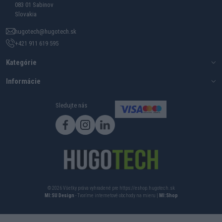
083 01 Sabinov
Slovakia
hugotech@hugotech.sk
+421 911 619 595
Kategórie
Informácie
Sledujte nás
© 2026 Všetky práva vyhradené pre https://eshop.hugotech.sk
MI:SU Design
- Tvoríme internetové obchody na mieru |
MI:Shop