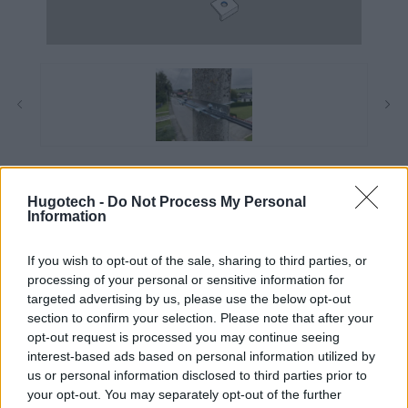
Konzola určená na uchytenie samonosného kábla a tlakových reproduktorov. Sada
obsahuje závitovú tyč M8, prítlačné podložky a spojovací materiál.
Zobraziť celý popis
Hugotech -
Do Not Process My Personal
Information
If you wish to opt-out of the sale, sharing to third parties, or
14,90 €
s DPH
processing of your personal or sensitive information for
Skladom (1-4 dní)
12,11 € bez DPH
targeted advertising by us, please use the below opt-out
section to confirm your selection. Please note that after your
opt-out request is processed you may continue seeing
KÚPIŤ
–
+
interest-based ads based on personal information utilized by
us or personal information disclosed to third parties prior to
your opt-out. You may separately opt-out of the further