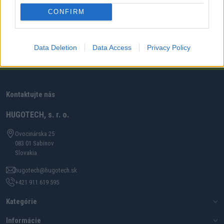
CONFIRM
PRIHLÁSIŤ SA
Súhlasím so spracovaním osobných údajov.
Zásady ochrany osobných
Data Deletion
Data Access
Privacy Policy
údajov
.
Kontaktujte nás
HUGOTECH, s. r. o.
Ovocinárska 25
083 01 Sabinov
Slovakia
hugotech@hugotech.sk
+421 911 619 595
Kategórie
Informácie