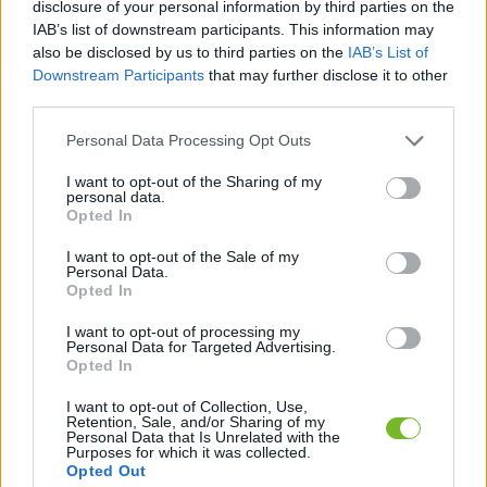
disclosure of your personal information by third parties on the
Doprava zdarma
IAB’s list of downstream participants. This information may
Nakúpte nad
800,00 €
a máte
DOPRAVU ZDARMA
!
also be disclosed by us to third parties on the
IAB’s List of
Downstream Participants
that may further disclose it to other
third parties.
Poradíme Vám?
Kontaktujte nás na obchod@hugotech.sk
Personal Data Processing Opt Outs
I want to opt-out of the Sharing of my
Informácie o produkte
Parametre
personal data.
Opted In
I want to opt-out of the Sale of my
Personal Data.
Konzola určená na uchytenie samonosného kábla a tlakových reproduktorov.
Opted In
Sada obsahuje závitovú tyč M8, prítlačné podložky a spojovací materiál.
I want to opt-out of processing my
Personal Data for Targeted Advertising.
Opted In
I want to opt-out of Collection, Use,
Dostávajte špeciálne akcie a novinky, ktoré pre
Retention, Sale, and/or Sharing of my
Personal Data that Is Unrelated with the
vás pripravujeme!
Purposes for which it was collected.
Opted Out