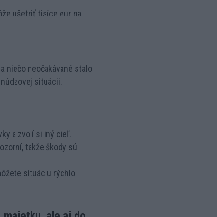
že ušetriť tisíce eur na
sa niečo neočakávané stalo.
núdzovej situácii.
 a zvolí si iný cieľ.
ozorní, takže škody sú
môžete situáciu rýchlo
majetku, ale aj do