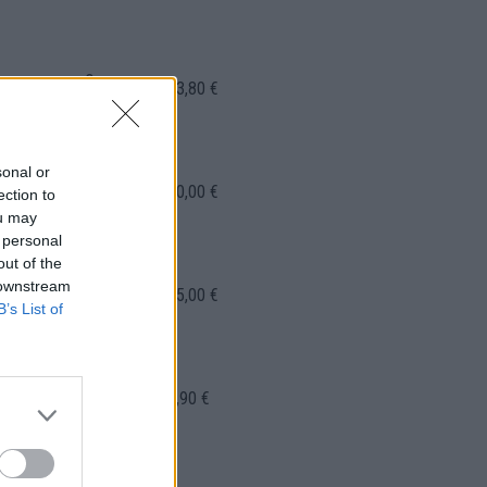
2
56,90 €
113,80 €
sonal or
2
115,00 €
230,00 €
ection to
ou may
 personal
out of the
1
 downstream
125,00 €
125,00 €
B’s List of
1
96,90 €
96,90 €