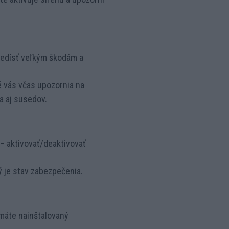
redísť veľkým škodám a
 vás včas upozornia na
a aj susedov.
 aktivovať/deaktivovať
ý je stav zabezpečenia.
 máte nainštalovaný