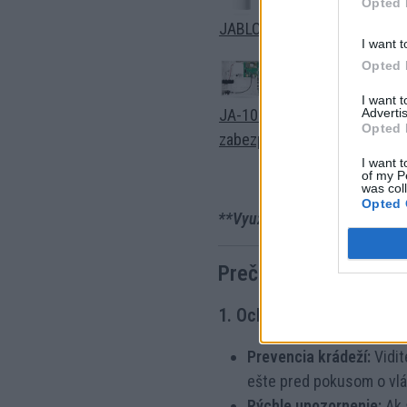
Opted 
JABLOTRON JA-152P – Bezdr
I want t
Opted 
I want 
JA-103KR+JA-192YJablotron
Advertis
Opted 
zabezpečovacieho systému
I want t
of my P
was col
Opted 
**Využite do konca februára 
Prečo je dobré mať 
1. Ochrana pred zlodejmi
Prevencia krádeží:
Vidit
ešte pred pokusom o vl
Rýchle upozornenie:
Ak 