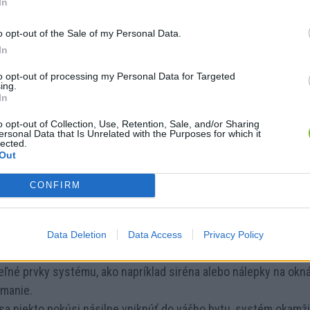
In
Skladom
ôtový PIR detektor pohybu
o opt-out of the Sale of my Personal Data.
In
to opt-out of processing my Personal Data for Targeted
Skladom
 JA-103KR + JA-192Y – Ústredňa
ing.
In
 JABLOTRON 100+
o opt-out of Collection, Use, Retention, Sale, and/or Sharing
ersonal Data that Is Unrelated with the Purposes for which it
lected.
Out
10% zľavu s kupónom JABLOTRON10. Napr pri tejto zostave tak u
CONFIRM
alarmový systém JABLOTRON 100+?
Data Deletion
Data Access
Privacy Policy
eľné prvky systému, ako napríklad siréna alebo nálepky na okn
ámanie.
sa niekto pokúsi násilne vniknúť do vášho bytu, systém okamžit