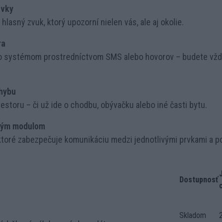
uvky
lasný zvuk, ktorý upozorní nielen vás, ale aj okolie.
ra
o systémom prostredníctvom SMS alebo hovorov – budete vždy
hybu
iestoru – či už ide o chodbu, obývačku alebo iné časti bytu.
ovým modulom
toré zabezpečuje komunikáciu medzi jednotlivými prvkami a p
Dostupnosť
Skladom