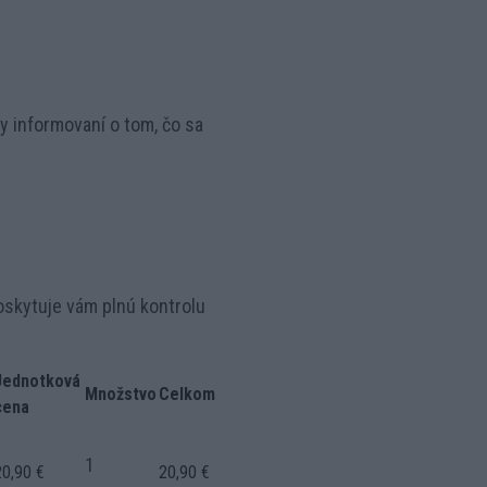
 informovaní o tom, čo sa
oskytuje vám plnú kontrolu
Jednotková
Množstvo
Celkom
cena
1
20,90 €
20,90 €