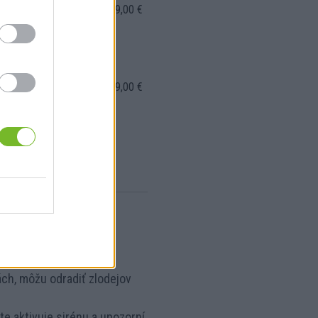
1
109,00 €
109,00 €
1
589,00 €
589,00 €
šetríte 128,-€,
ách, môžu odradiť zlodejov
e aktivuje sirénu a upozorní