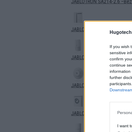
JABLOTRON SA214-2.6 –Bezú
JABLOTRON JA-151M – Bezdrô
Hugotech
If you wish 
sensitive in
JABLOTRON JA-180PB – Kombi
confirm you
continue se
information 
further disc
participants
JABLOTRON JA-151ST-A Komb
Downstream 
JABLOTRON JA-152A – Bezdr
Persona
I want t