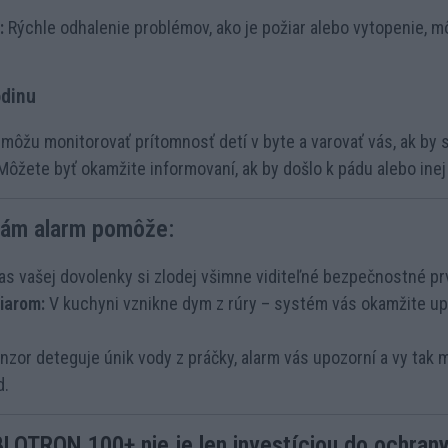
:
Rýchle odhalenie problémov, ako je požiar alebo vytopenie, mô
odinu
môžu monitorovať prítomnosť detí v byte a varovať vás, ak by 
ôžete byť okamžite informovaní, ak by došlo k pádu alebo inej 
 vám alarm pomôže:
s vašej dovolenky si zlodej všimne viditeľné bezpečnostné prvky
iarom:
V kuchyni vznikne dym z rúry – systém vás okamžite up
zor deteguje únik vody z práčky, alarm vás upozorní a vy tak 
d.
OTRON 100+ nie je len investíciou do ochrany 