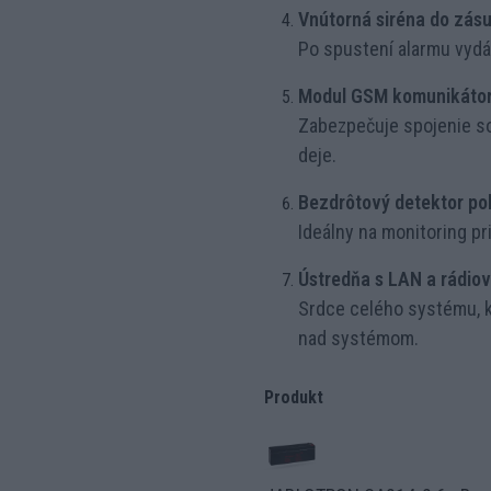
Vnútorná siréna do zás
Po spustení alarmu vydá h
Modul GSM komunikáto
Zabezpečuje spojenie s
deje.
Bezdrôtový detektor po
Ideálny na monitoring pr
Ústredňa s LAN a rádi
Srdce celého systému, k
nad systémom.
Produkt