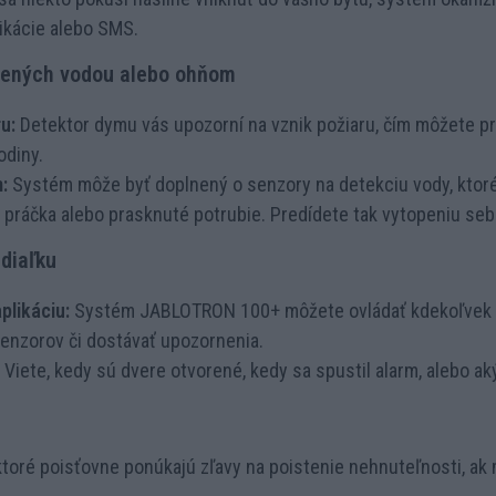
ikácie alebo SMS.
bených vodou alebo ohňom
u:
Detektor dymu vás upozorní na vznik požiaru, čím môžete p
odiny.
:
Systém môže byť doplnený o senzory na detekciu vody, ktoré
 práčka alebo prasknuté potrubie. Predídete tak vytopeniu seb
 diaľku
plikáciu:
Systém JABLOTRON 100+ môžete ovládať kdekoľvek –
senzorov či dostávať upozornenia.
Viete, kedy sú dvere otvorené, kedy sa spustil alarm, alebo ak
toré poisťovne ponúkajú zľavy na poistenie nehnuteľnosti, ak