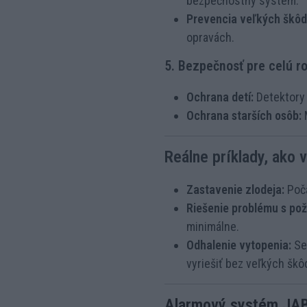
bezpečnostný systém.
Prevencia veľkých škôd
opravách.
5. Bezpečnosť pre celú r
Ochrana detí:
Detektory 
Ochrana starších osôb:
M
Reálne príklady, ako
Zastavenie zlodeja:
Poča
Riešenie problému s pož
minimálne.
Odhalenie vytopenia:
Sen
vyriešiť bez veľkých škô
Alarmový systém JABL