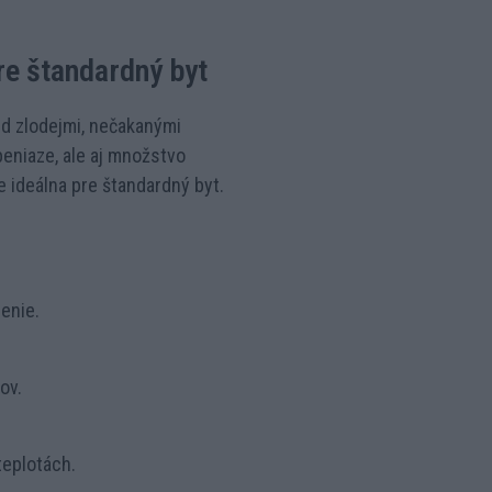
e štandardný byt
ed zlodejmi, nečakanými
eniaze, ale aj množstvo
ideálna pre štandardný byt.
enie.
ov.
teplotách.