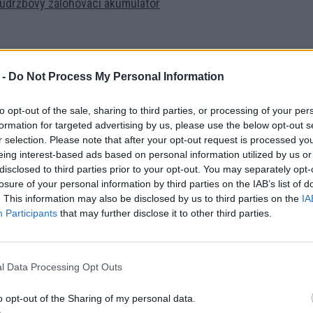
držbový zálohovací akumulátor
Skladom
tový detektor otvorenia okien a dverí
 -
Do Not Process My Personal Information
to opt-out of the sale, sharing to third parties, or processing of your per
Skladom
formation for targeted advertising by us, please use the below opt-out s
novaný detektor pohybu a rozbití skla
r selection. Please note that after your opt-out request is processed y
eing interest-based ads based on personal information utilized by us or
disclosed to third parties prior to your opt-out. You may separately opt-
losure of your personal information by third parties on the IAB’s list of
Skladom
. This information may also be disclosed by us to third parties on the
IA
inovaný detektor dymu a teploty
Participants
that may further disclose it to other third parties.
Skladom
ôtová vnútorná siréna
l Data Processing Opt Outs
o opt-out of the Sharing of my personal data.